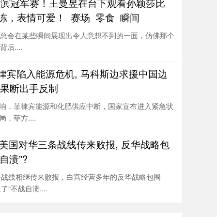
横滨冠军赛！王曼昱在台下观看孙颖莎比
冻，表情可爱！_赛场_零食_瞬间
总会在某些瞬间展现出令人意想不到的一面，仿佛那个
....
律宾陷入能源危机, 马科斯边求援中国边
方果断出手反制
响，菲律宾能源和化肥供应中断，国家宣布进入紧急状
，菲方....
 美国对华三条战线传来败报, 反华战略包
自溃”?
条战线相继传来败报，白宫经营多年的反华战略包围
“不战自溃....