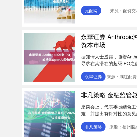
格。....
元配网
来源：配资交
永華证券 Anthrop
资本市场
据知情人士透露，随着Anth
寻求在其潜在的超级IPO之
永崋证券
来源：满红配资
非凡策略 金融监管总
座谈会上，代表委员结合工
难，并提出有针对性的意见
织体系，....
非凡策略
来源：福州股