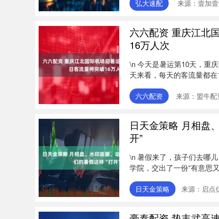
弘大速配
来源：壹加壹
六六配资 重庆江北
16万人次
\n 今天是暑运第10天，
天来看，每天的客流量都在
降....
六六配资
来源：盟牛配
日天金策略 月相盘
开”
\n 暑假来了，孩子们去哪
学院，交出了一份“有意思又有
日天金策略
来源：启点优
豪泰配资 垫丰武高