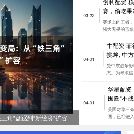
创利配资 
赛，偷吃果
03-22
赛场上的王者，
强大无畏的形象背后
牛配资 菲
挑衅, 中
04-01
受中东战争影
态。为寻求破局
华星配资
围圈“不战
04-01
美国对华三
圈，已经进入了
铁三角”盘踞到“新经济”扩容