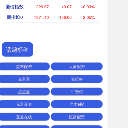
国债指数
229.67
+0.07
+0.03%
期指IC0
7871.40
+158.00
+2.05%
话题标签
益丰配资
大象配资
金富宝
壹策略
点点盈
牛壹佰
元富证券
光大e配
互盈在线
巨富配资