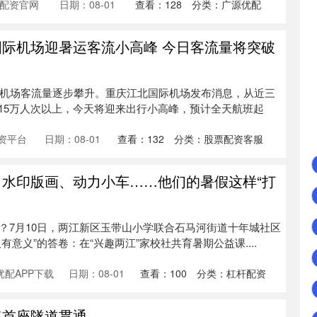
配资官网
日期：08-01
查看：
128
分类：
广源优配
国际机场迎暑运客流小高峰 今日客流量将突破
重庆机场客流量逐步攀升。重庆江北国际机场发布消息，从近三
15万人次以上，今天将迎来出行小高峰，预计全天航班起
资平台
日期：08-01
查看：
132
分类：
股票配资客服
、水印版画、动力小车……他们的暑假这样“打
儿？7月10日，两江新区玉带山小学联合石马河街道十年城社区
意义”的答卷：在“兴趣两江”家校社共育暑期公益课....
配APP下载
日期：08-01
查看：
100
分类：
杠杆配资
速首座隧道贯通