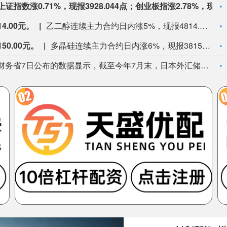
深证成指涨2.01%，现报14393.720点；上证指数涨0.71%，现报3928.044点；创业板指涨2.78%，现报3613.465点。
.00元。
乙二醇连续主力合约日内涨5%，现报4814.00元。
0.00元。
多晶硅连续主力合约日内涨6%，现报38150.00元。
日本财务省7日公布的数据显示，截至今年7月末，日本外汇储备约为1.29万亿美元，较6月末减少3.77亿美元，为连续第三个月下降。日本财务省表示，外汇储备减少的原因是美国国债收益率上升，导致日本持有的美国国债等债券市值下降。数据显示，截至7月末，日本外汇储备中的证券资产约为9273.32亿美元，较6月末减少12.5亿美元。由于日本政府和央行7月底干预日元汇率，外汇储备变化受到市场关注。日本财务省表示，从交易达成到结算需要数天时间。因此，7月底干预汇率的影响尚未反映在此次统计数据中。（新华社）