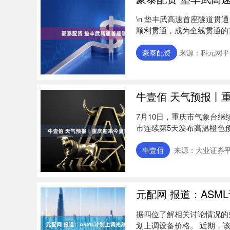
\n 垫丰武高速首座隧道贯通
顺利贯通，成为全线贯通的首
豪泰配资
来源：科元网平
牛壹佰 天气预报丨
7月10日，重庆市气象台
市连续第5天发布高温橙色预警
牛壹佰
来源：大业证券
元配网 报道：AS
据四位了解相关讨论情况的
划上调设备价格。 近期，