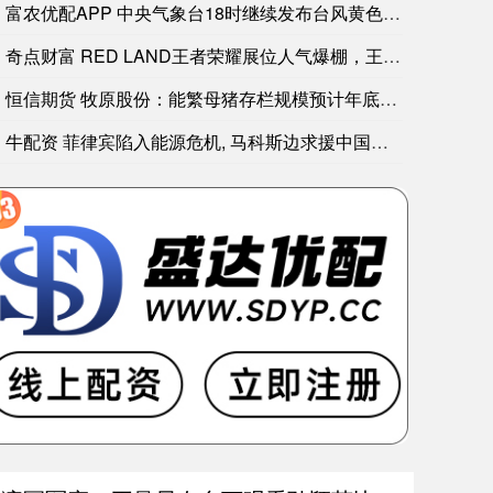
深证成指涨2.01%，现报14393.720点；上证指数涨0.71%，现报3
富农优配APP 中央气象台18时继续发布台风黄色预警
奇点财富 RED LAND王者荣耀展位人气爆棚，王者家族“孙
恒信期货 牧原股份：能繁母猪存栏规模预计年底将调减至330万
牛配资 菲律宾陷入能源危机, 马科斯边求援中国边挑衅, 中方