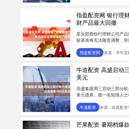
指盈配资网 银行理财
财产品最大回撤
某头部股份行理财公司产品
较基准将无法随意调整，所
相吻合....
指盈配资网
来源：寻牛堂
牛道配资 高盛启动三
美元
高盛集团周三启动三部分欧
美元债券。据一名知情人士
（17....
牛道配资
来源：犇盈配资
芒果配资 暑期档爆