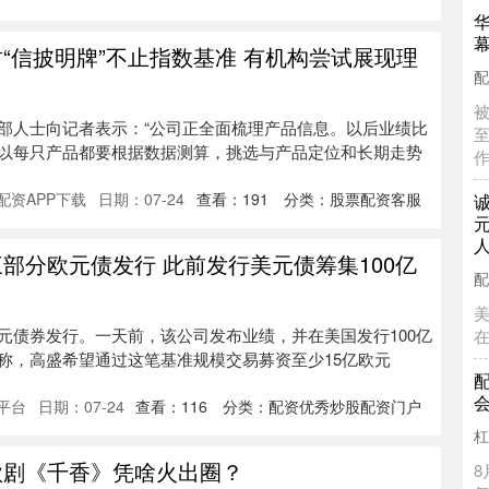
“信披明牌”不止指数基准 有机构尝试展现理
部人士向记者表示：“公司正全面梳理产品信息。以后业绩比
以每只产品都要根据数据测算，挑选与产品定位和长期走势
配资APP下载
日期：07-24
查看：
191
分类：
股票配资客服
部分欧元债发行 此前发行美元债筹集100亿
元债券发行。一天前，该公司发布业绩，并在美国发行100亿
称，高盛希望通过这笔基准规模交易募资至少15亿欧元
平台
日期：07-24
查看：
116
分类：
配资优秀炒股配资门户
款剧《千香》凭啥火出圈？