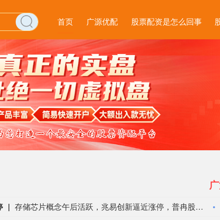
首页
广源优配
股票配资是怎么回事
广
停
存储芯片概念午后活跃，兆易创新逼近涨停，普冉股份、江波龙、德明利、北京君正、朗科科技、佰维存储、香农芯创跟涨。